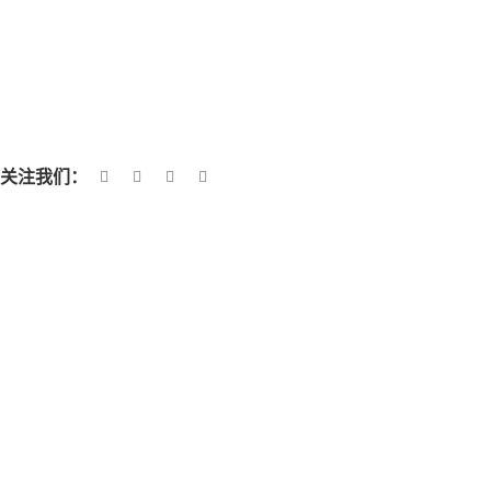
关注我们：
产品类别
抛光砖
全抛釉
奢石
通体大理石
岩板
墙砖
墙板
格栅
LVT/SPC地板
快速链接
关于我们
联系我们
新闻
常见问题解答