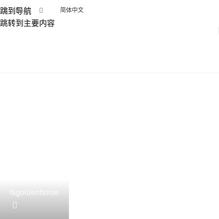
跳到导航
简体中文
跳转到主要内容
瓷砖生产
首页
列表页分类 "Tile Production"
fsgoldenhorse