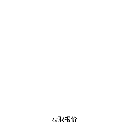
其它
COOKIE政策
隐私政策
条款及细则
© 2026
金骏马
. 版权所有
获取报价