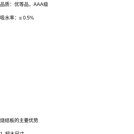
品质：优等品，AAA级
吸水率：≤ 0.5%
金骏马
人工智能代理
您好！今天有什么可以帮到您的吗？
烧结板的主要优势
1. 超大尺寸