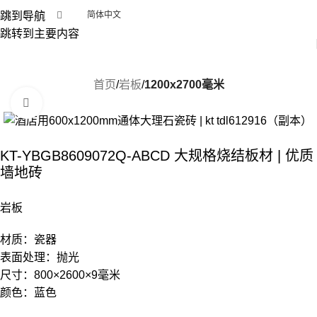
跳到导航
简体中文
跳转到主要内容
首页
岩板
1200x2700毫米
点击放大
KT-YBGB8609072Q-ABCD 大规格烧结板材 | 优质
墙地砖
岩板
材质：瓷器
表面处理：抛光
尺寸：800×2600×9毫米
颜色：蓝色